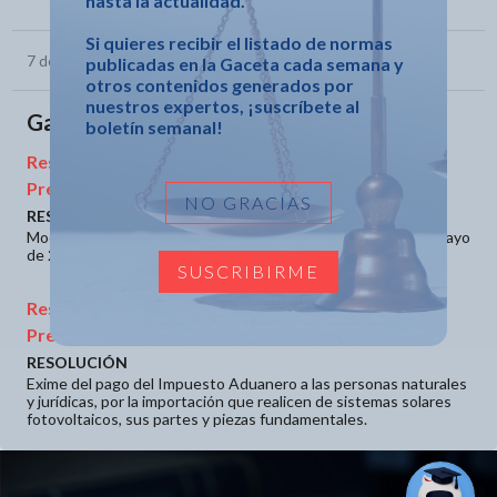
hasta la actualidad.
Si quieres recibir el listado de normas
7 de agosto de 2026
publicadas en la Gaceta cada semana y
otros contenidos generados por
nuestros expertos, ¡suscríbete al
Gaceta Oficial No. 66 Ordinaria de 2026
boletín semanal!
Resolución 179 de 2026 de Ministerio de Finanzas y
Precios
NO GRACIAS
RESOLUCIÓN
Modifica el Apartado Primero de la Resolución 114, de 6 de mayo
de 2026.
SUSCRIBIRME
Resolución 180 de 2026 de Ministerio de Finanzas y
Precios
RESOLUCIÓN
Exime del pago del Impuesto Aduanero a las personas naturales
y jurídicas, por la importación que realicen de sistemas solares
fotovoltaicos, sus partes y piezas fundamentales.