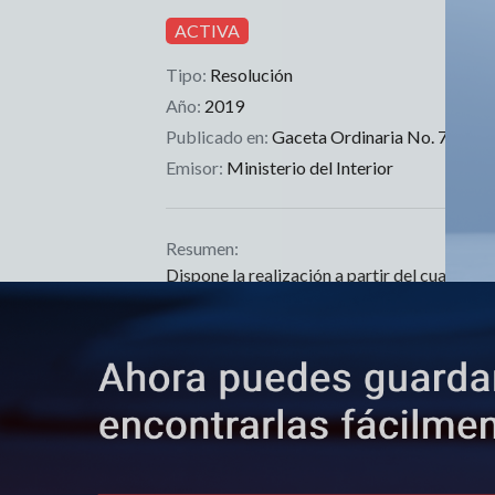
ACTIVA
Tipo:
Resolución
Año:
2019
Publicado en:
Gaceta Ordinaria No. 79
Emisor:
Ministerio del Interior
Resumen:
Dispone la realización a partir del cuarto tr
todos los ciclomotores que circulan en el paí
Inicio
Índice de Gace