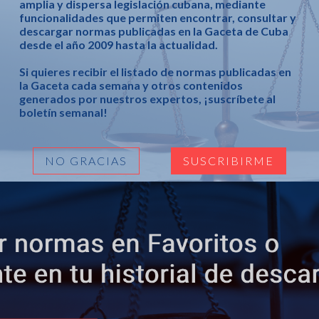
amplia y dispersa legislación cubana, mediante
funcionalidades que permiten encontrar, consultar y
descargar normas publicadas en la Gaceta de Cuba
desde el año 2009 hasta la actualidad.
Si quieres recibir el listado de normas publicadas en
la Gaceta cada semana y otros contenidos
generados por nuestros expertos, ¡suscríbete al
boletín semanal!
NO GRACIAS
SUSCRIBIRME
imestre del año 2019, el proceso de inscripción general de
s.
tas
constitucion.eltoque.com
MANTENTE