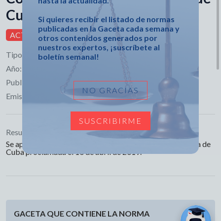
hasta la actualidad.
Cuba
Si quieres recibir el listado de normas
publicadas en la Gaceta cada semana y
ACTIVA
otros contenidos generados por
nuestros expertos, ¡suscríbete al
Tipo:
Ley
boletín semanal!
Año:
2019
Publicado en:
Gaceta Extraordinaria No. 5
NO GRACIAS
Emisor:
SUSCRIBIRME
Resumen:
Se aprueba y pone en vigor la Constitución de la República de
Cuba proclamada el 10 de abril de 2019.
GACETA QUE CONTIENE LA NORMA