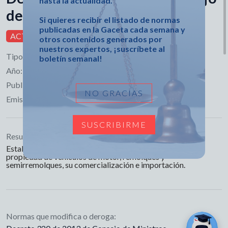
hasta la actualidad.
de Ministros
Si quieres recibir el listado de normas
publicadas en la Gaceta cada semana y
ACTIVA
otros contenidos generados por
nuestros expertos, ¡suscríbete al
Tipo:
Decreto
boletín semanal!
Año:
2023
Publicado en:
Gaceta Extraordinaria No. 16
NO GRACIAS
Emisor:
Consejo de Ministros
SUSCRIBIRME
Resumen:
Establece pautas generales para la transmisión de la
propiedad de vehículos de motor, remolques y
semirremolques, su comercialización e importación.
Normas que modifica o deroga: