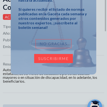
hasta la actualidad.
Consejo de Ministros
Si quieres recibir el listado de normas
publicadas en la Gaceta cada semana y
ACTIVA
otros contenidos generados por
nuestros expertos, ¡suscríbete al
Tipo:
Acuerdo
boletín semanal!
Año:
2025
Publicado en:
Gaceta Ordinaria No. 23
NO GRACIAS
Emisor:
Consejo de Ministros
SUSCRIBIRME
Resumen:
Autorizar la prestación por los actores económicos no
estatales, de servicios de cuidados a personas adultas
mayores o en situación de discapacidad, en lo adelante, los
beneficiarios.