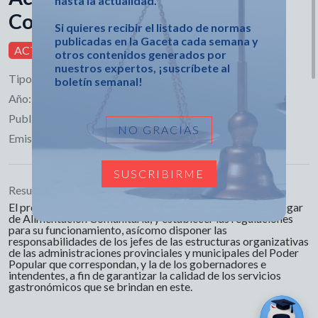
hasta la actualidad.
Consejo de Ministros
Si quieres recibir el listado de normas
publicadas en la Gaceta cada semana y
ACTIVA
otros contenidos generados por
nuestros expertos, ¡suscríbete al
Tipo:
Acuerdo
boletín semanal!
Año:
2025
Publicado en:
Gaceta Extraordinaria No. 15
NO GRACIAS
Emisor:
Consejo de Ministros
SUSCRIBIRME
Resumen:
El presente Acuerdo tiene como objeto la creación del Hogar
de Alimentación Comunitaria, y establecer las regulaciones
para su funcionamiento, asícomo disponer las
responsabilidades de los jefes de las estructuras organizativas
de las administraciones provinciales y municipales del Poder
Popular que correspondan, y la de los gobernadores e
intendentes, a fin de garantizar la calidad de los servicios
gastronómicos que se brindan en este.