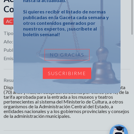
hasta la actualidad.
Consejo de Ministros
Si quieres recibir el listado de normas
publicadas en la Gaceta cada semana y
ACTIVA
otros contenidos generados por
nuestros expertos, ¡suscríbete al
Tipo:
Acuerdo
boletín semanal!
Año:
2026
Publicado en:
Gaceta Extraordinaria No. 68
NO GRACIAS
Emisor:
Consejo de Ministros
SUSCRIBIRME
Resumen:
Dispone, a favor de las personas adultas mayores de setenta
(70) años y más, la rebaja del cincuenta por ciento (50 %) de la
tarifa aprobada para la entrada a los museos y teatros
pertenecientes al sistema del Ministerio de Cultura, a otros
organismos de la Administración Central del Estado, a
entidades nacionales y a los gobiernos provinciales y consejos
de la administración municipales.