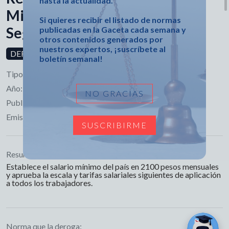
hasta la actualidad.
Ministerio de Trabajo y
Si quieres recibir el listado de normas
Seguridad Social
publicadas en la Gaceta cada semana y
otros contenidos generados por
nuestros expertos, ¡suscríbete al
DEROGADA
boletín semanal!
Tipo:
Resolución
Año:
2020
NO GRACIAS
Publicado en:
Gaceta Extraordinaria No. 69
Emisor:
Ministerio de Trabajo y Seguridad Social
SUSCRIBIRME
Resumen:
Establece el salario mínimo del país en 2100 pesos mensuales
y aprueba la escala y tarifas salariales siguientes de aplicación
a todos los trabajadores.
Norma que la deroga: