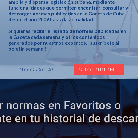
amplia y dispersa legislación cubana, mediante
funcionalidades que permiten encontrar, consultar y
descargar normas publicadas en la Gaceta de Cuba
desde el año 2009 hasta la actualidad.
Si quieres recibir el listado de normas publicadas en
la Gaceta cada semana y otros contenidos
generados por nuestros expertos, ¡suscríbete al
boletín semanal!
NO GRACIAS
SUSCRIBIRME
 y nombres comerciales”, de 14 de febrero de 2025.
encia, Tecnología y Medio Ambiente