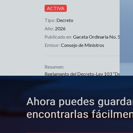
ACTIVA
Tipo:
Decreto
Año:
2026
Publicado en:
Gaceta Ordinaria No. 50
Emisor:
Consejo de Ministros
Resumen:
Reglamento del Decreto-Ley 103 “De marcas
Normas que modifica o deroga:
Resolución 63 de 2000 de Ministerio de Ci