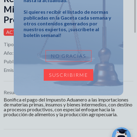
hasta la actualidad.
Ministerio de Finanzas y
Si quieres recibir el listado de normas
Precios
publicadas en la Gaceta cada semana y
otros contenidos generados por
nuestros expertos, ¡suscríbete al
ACTIVA
boletín semanal!
Tipo:
Resolución
Año:
2024
NO GRACIAS
Publicado en:
Gaceta Ordinaria No. 8
Emisor:
Ministerio de Finanzas y Precios
SUSCRIBIRME
Resumen:
Bonifica el pago del Impuesto Aduanero a las importaciones
de materias primas, insumos y bienes intermedios, con destino
a procesos productivos, con especial enfoque hacia la
producción de alimentos y la producción agropecuaria.