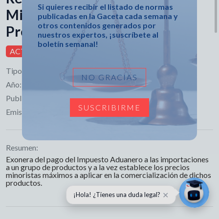
Si quieres recibir el listado de normas
Ministerio de Finanzas y
publicadas en la Gaceta cada semana y
otros contenidos generados por
Precios
nuestros expertos, ¡suscríbete al
boletín semanal!
ACTIVA
Tipo:
Resolución
NO GRACIAS
Año:
2024
Publicado en:
Gaceta Ordinaria No. 61
SUSCRIBIRME
Emisor:
Ministerio de Finanzas y Precios
Resumen:
Exonera del pago del Impuesto Aduanero a las importaciones
a un grupo de productos y a la vez establece los precios
minoristas máximos a aplicar en la comercialización de dichos
productos.
✕
¡Hola! ¿Tienes una duda legal?