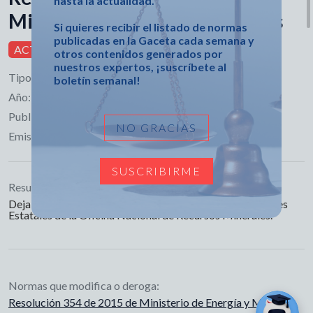
hasta la actualidad.
Ministerio de Energía y Minas
Si quieres recibir el listado de normas
publicadas en la Gaceta cada semana y
ACTIVA
otros contenidos generados por
nuestros expertos, ¡suscríbete al
Tipo:
Resolución
boletín semanal!
Año:
2026
Publicado en:
Gaceta Extraordinaria No. 64
NO GRACIAS
Emisor:
Ministerio de Energía y Minas
SUSCRIBIRME
Resumen:
Deja sin efectos las Resoluciones que designan Inspectores
Estatales de la Oficina Nacional de Recursos Minerales.
Normas que modifica o deroga:
Resolución 354 de 2015 de Ministerio de Energía y Minas